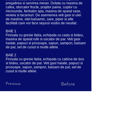
pregatirea si servirea mesei. Dotata cu masina de
cafea, storcator fructe, prajitor paine, cuptor cu
microunde, fierbator apa, masina de spalat vase,
vesela si tacamuri. De asemenea veti gasi si ulei
de masline, otet balsamic, sare, piper si alte
facilitati care vor face sejurul vostru de neuitat.
BAIE 1
Finisata cu gresie italia, echipata cu cada si bideu,
masina de spalat rufe si uscator de par. Veti gasi
halate, papuci si prosoape, sapun, sampon, balsam
de par, set de cusut si multe altele.
BAIE 2
Finisata cu gresie italia, echipata cu cabina de dus
si bideu, uscator de par. Veti gasi halate, papuci si
prosoape, sapun, sampon, balsam de par, set de
cusut si multe altele.
Previous
Before