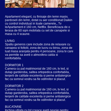
Apartament elegant, cu finisaje din lemn masiv,
pardoseli din lemn, dotat cu aer conditionat Daikin
cu control individual in toate camerele,, Tv
leApartament d 160 cm, Netflix. Beneficiaza de o
terasa de 60 sqm mobilata cu set de canapele si
masa cu 4 scaune.
LIVING
Spatiu generos care include zona de relaxare cu
canapea si foltolii, zona de lucru cu birou, zona de
luat masa aranjata pentru 4 persoane, zona tv care
va permite sa aveti o atmosfera calda si
confortabila.
DORMITOR 1
Camera cu pat matrimonial de 160 cm, tv led, si
dulap garderoba, saltea ortopedica confortabila,
lenjerii de calitate excelenta si perne antialergice
fac ca somnul vostru sa fie odihnitor si placut.
DORMITOR 2
Camera cu pat matrimonial de 160 cm, tv led, si
dulap garderoba, saltea ortopedica confortabila,
lenjerii de calitate excelenta si perne antialergice
fac ca somnul vostru sa fie odihnitor si placut.
BUCATARIE
Inchisa utilata cu tot cceace aveti nevoie pentru