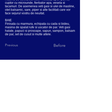
cuptor cu microunde, fierbator apa, vesela si
tacamuri. De asemenea veti gasi si ulei de masline,
otet balsamic, sare, piper si alte facilitati care vor
face sejurul vostru de neuitat.
BAIE
Finisata cu marmura, echipata cu cada si bideu,
masina de spalat rufe si uscator de par. Veti gasi
halate, papuci si prosoape, sapun, sampon, balsam
de par, set de cusut si multe altele.
Previous
Before