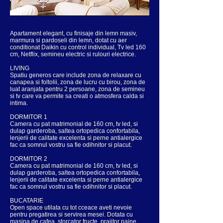
Apartament elegant, cu finisaje din lemn masiv,
marmura si pardoseli din lemn, dotat cu aer
conditionat Daikin cu control individual, Tv led 160
cm, Netflix, semineu electric si rulouri electrice.
LIVING
Spatiu generos care include zona de relaxare cu
canapea si foltolii, zona de lucru cu birou, zona de
luat aranjata pentru 2 persoane, zona de semineu
si tv care va permite sa creati o atmosfera calda si
intima.
DORMITOR 1
Camera cu pat matrimonial de 160 cm, tv led, si
dulap garderoba, saltea ortopedica confortabila,
lenjerii de calitate excelenta si perne antialergice
fac ca somnul vostru sa fie odihnitor si placut.
DORMITOR 2
Camera cu pat matrimonial de 160 cm, tv led, si
dulap garderoba, saltea ortopedica confortabila,
lenjerii de calitate excelenta si perne antialergice
fac ca somnul vostru sa fie odihnitor si placut.
BUCATARIE
Open space utilata cu tot cceace aveti nevoie
pentru pregatirea si servirea mesei. Dotata cu
masina de cafea, storcator fructe, prajitor paine,