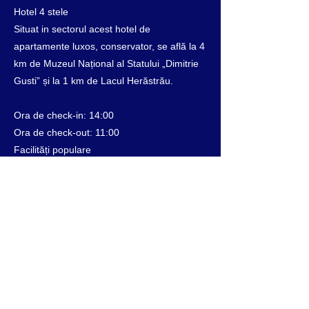
Hotel 4 stele
Situat in sectorul acest hotel de
apartamente luxos, conservator, se află la 4
km de Muzeul Național al Statului „Dimitrie
Gusti” și la 1 km de Lacul Herăstrău.
Ora de check-in: 14:00
Ora de check-out: 11:00
Facilități populare
Parcare gratuita
Jacuzzi
Mic dejun
Wi-Fi gratuit
Previous
Next
® 2021 Apart Hotel Bucharest | Legal | Privacy | Cookie | Guest information and