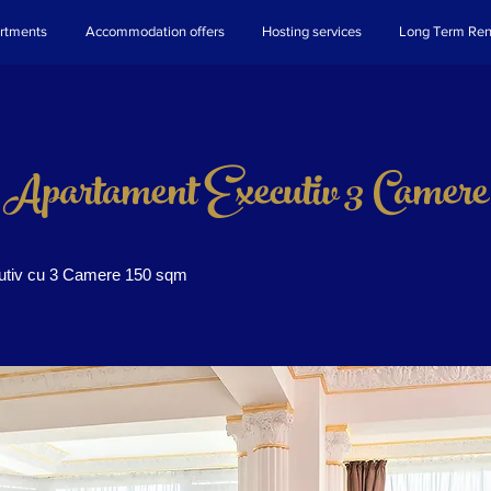
rtments
Accommodation offers
Hosting services
Long Term Ren
Apartament Executiv 3 Camere
utiv cu 3 Camere 150 sqm