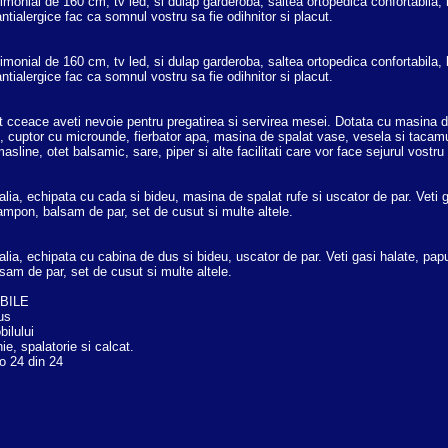
onial de 160 cm, tv led, si dulap garderoba, saltea ortopedica confortabila, le
ntialergice fac ca somnul vostru sa fie odihnitor si placut.
onial de 160 cm, tv led, si dulap garderoba, saltea ortopedica confortabila, le
ntialergice fac ca somnul vostru sa fie odihnitor si placut.
ot cceace aveti nevoie pentru pregatirea si servirea mesei. Dotata cu masina d
ine, cuptor cu microunde, fierbator apa, masina de spalat vase, vesela si tac
masline, otet balsamic, sare, piper si alte facilitati care vor face sejurul vostru
talia, echipata cu cada si bideu, masina de spalat rufe si uscator de par. Veti g
mpon, balsam de par, set de cusut si multe altele.
talia, echipata cu cabina de dus si bideu, uscator de par. Veti gasi halate, pap
am de par, set de cusut si multe altele.
IBILE
lus
bilului
ie, spalatorie si calcat.
o 24 din 24