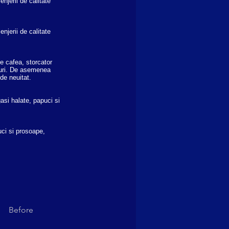
njerii de calitate
njerii de calitate
e cafea, storcator
amuri. De asemenea
 de neuitat.
asi halate, papuci si
uci si prosoape,
Before