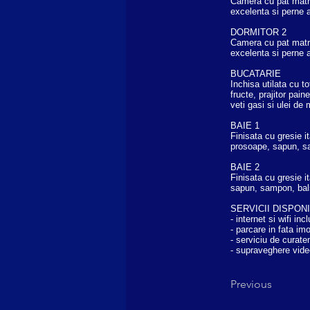
Camera cu pat matrim
excelenta si perne a
DORMITOR 2
Camera cu pat matrim
excelenta si perne a
BUCATARIE
Inchisa utilata cu t
fructe, prajitor pa
veti gasi si ulei de 
BAIE 1
Finisata cu gresie i
prosoape, sapun, sa
BAIE 2
Finisata cu gresie i
sapun, sampon, bals
SERVICII DISPON
- internet si wifi inc
- parcare in fata imo
- serviciu de curaten
- supraveghere vide
Previous