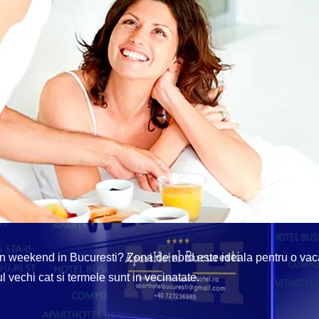
un weekend in Bucuresti? Zona de nord este ideala pentru o vac
l vechi cat si termele sunt in vecinatate.