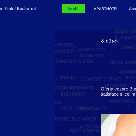
rt Hotel Bucharest
Book!
APARTHOTEL
Apa
&lt;Back
Oferta cazare Buc
satisface si cei ma