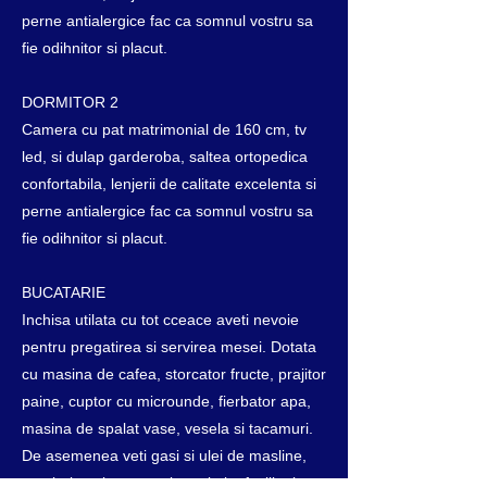
perne antialergice fac ca somnul vostru sa
fie odihnitor si placut.
DORMITOR 2
Camera cu pat matrimonial de 160 cm, tv
led, si dulap garderoba, saltea ortopedica
confortabila, lenjerii de calitate excelenta si
perne antialergice fac ca somnul vostru sa
fie odihnitor si placut.
BUCATARIE
Inchisa utilata cu tot cceace aveti nevoie
pentru pregatirea si servirea mesei. Dotata
cu masina de cafea, storcator fructe, prajitor
paine, cuptor cu microunde, fierbator apa,
masina de spalat vase, vesela si tacamuri.
De asemenea veti gasi si ulei de masline,
otet balsamic, sare, piper si alte facilitati