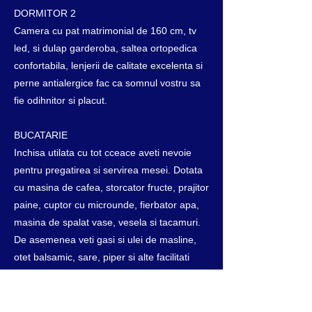
DORMITOR 2
Camera cu pat matrimonial de 160 cm, tv
led, si dulap garderoba, saltea ortopedica
confortabila, lenjerii de calitate excelenta si
perne antialergice fac ca somnul vostru sa
fie odihnitor si placut.
BUCATARIE
Inchisa utilata cu tot cceace aveti nevoie
pentru pregatirea si servirea mesei. Dotata
cu masina de cafea, storcator fructe, prajitor
paine, cuptor cu microunde, fierbator apa,
masina de spalat vase, vesela si tacamuri.
De asemenea veti gasi si ulei de masline,
otet balsamic, sare, piper si alte facilitati
care vor face sejurul vostru de neuitat.
BAIE 1