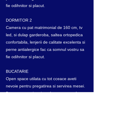
fie odihnitor si placut.
DORMITOR 2
Camera cu pat matrimonial de 160 cm, tv
led, si dulap garderoba, saltea ortopedica
confortabila, lenjerii de calitate excelenta si
perne antialergice fac ca somnul vostru sa
fie odihnitor si placut.
BUCATARIE
Open space utilata cu tot cceace aveti
nevoie pentru pregatirea si servirea mesei.
Dotata cu masina de cafea, storcator fructe,
prajitor paine, cuptor cu microunde,
fierbator apa, vesela si tacamuri. De
asemenea veti gasi si ulei de masline, otet
balsamic, sare, piper si alte facilitati care vor
face sejurul vostru de neuitat.