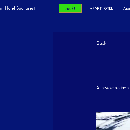
rt Hotel Bucharest
Book!
APARTHOTEL
Apa
Back
Ai nevoie sa inch