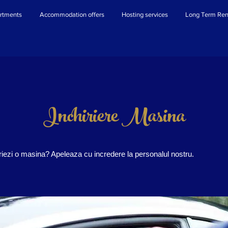
rtments
Accommodation offers
Hosting services
Long Term Ren
Inchiriere Masina
iriezi o masina? Apeleaza cu incredere la personalul nostru.